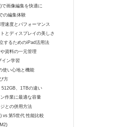
 (M2)で画像編集を快適に
oomでの編集体験
処理速度とパフォーマンス
ントとディスプレイの美しさ
するためのiPad活用法
トや資料の一元管理
のデザイン学習
 Proの使い心地と機能
び方
、512GB、1TBの違い
イン作業に最適な容量
ージとの併用方法
M2) vs 第5世代 性能比較
(M2)