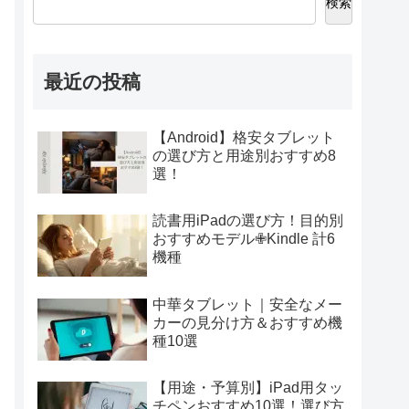
検索
最近の投稿
【Android】格安タブレット
の選び方と用途別おすすめ8
選！
読書用iPadの選び方！目的別
おすすめモデル✙Kindle 計6
機種
中華タブレット｜安全なメー
カーの見分け方＆おすすめ機
種10選
【用途・予算別】iPad用タッ
チペンおすすめ10選！選び方