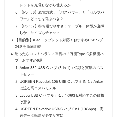
レットを充電しながら使えるか
【Point 6】給電方式：「バスパワー」と「セルフパ
ワー」どっちを選ぶべき？
【Point 7】持ち運びやすさ：ケーブル一体型か直挿
しか、サイズもチェック
【目的別】iPad・タブレット対応！おすすめUSBハブ
24選を徹底比較
迷ったらコレ！バランス重視の「万能Type-C多機能ハ
ブ」おすすめ6選
Anker 332 USB-C ハブ (5-in-1)：信頼と実績のベス
トセラー
UGREEN Revodok 105 USB C ハブ 5-IN-1：Anker
に迫る高コスパモデル
Lvdou USB C ハブ 6-in-1：4K/60Hz対応でこの価格
は驚き
UGREEN Revodok USB-C ハブ 6in1 (10Gbps)：高
速データ転送が必要な方に