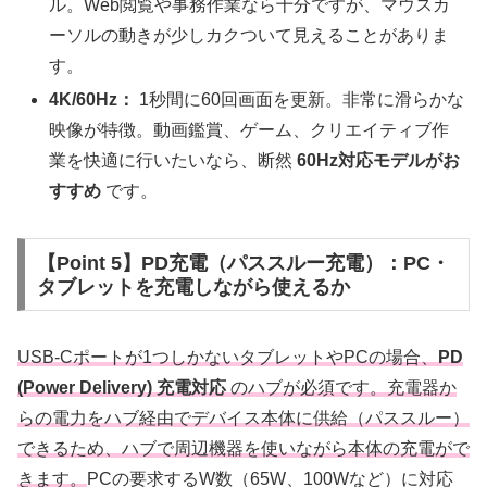
ル。Web閲覧や事務作業なら十分ですが、マウスカ
ーソルの動きが少しカクついて見えることがありま
す。
4K/60Hz：
1秒間に60回画面を更新。非常に滑らかな
映像が特徴。動画鑑賞、ゲーム、クリエイティブ作
業を快適に行いたいなら、断然
60Hz対応モデルがお
すすめ
です。
【Point 5】PD充電（パススルー充電）：PC・
タブレットを充電しながら使えるか
USB-Cポートが1つしかないタブレットやPCの場合、
PD
(Power Delivery) 充電対応
のハブが必須です。充電器か
らの電力をハブ経由でデバイス本体に供給（パススルー）
できるため、ハブで周辺機器を使いながら本体の充電がで
きます。
PCの要求するW数（65W、100Wなど）に対応