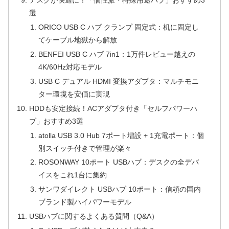
デスクが快適に！「個性派・特殊用途ハブ」おすすめ3
選
ORICO USB C ハブ クランプ 固定式：机に固定し
てケーブル地獄から解放
BENFEI USB C ハブ 7in1：1万件レビュー越えの
4K/60Hz対応モデル
USB C デュアル HDMI 変換アダプタ：マルチモニ
ター環境を安価に実現
HDDも安定接続！ACアダプタ付き「セルフパワーハ
ブ」おすすめ3選
atolla USB 3.0 Hub 7ポート増設 + 1充電ポート：個
別スイッチ付きで管理が楽々
ROSONWAY 10ポート USBハブ：デスクの全デバ
イスをこれ1台に集約
サンワダイレクト USBハブ 10ポート：信頼の国内
ブランド製ハイパワーモデル
USBハブに関するよくある質問（Q&A）