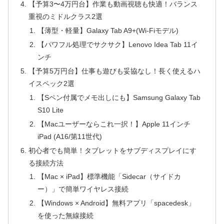
【予算3〜4万円台】作業も動画視聴も快適！バランス
重視のミドルクラス2選
【薄型・軽量】Galaxy Tab A9+(Wi-Fiモデル)
【パワフル処理でサクサク】Lenovo Idea Tab 11イ
ンチ
【予算5万円台】仕事も遊びも妥協なし！長く使えるハ
イスペック2選
【Sペン付属でメモ出しにも】Samsung Galaxy Tab
S10 Lite
【Macユーザーならこれ一択！】Apple 11インチ
iPad (A16/第11世代)
初心者でも簡単！タブレットをサブディスプレイにす
る接続方法
【Mac × iPad】標準機能「Sidecar（サイドカ
ー）」で簡単ワイヤレス接続
【Windows × Android】無料アプリ「spacedesk」
を使った無線接続