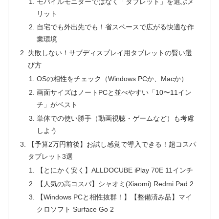
モバイルモニターではなく「タブレット」を選ぶメ
リット
自宅でも外出先でも！省スペースで広がる快適な作
業環境
失敗しない！サブディスプレイ用タブレットの賢い選
び方
OSの相性をチェック（Windows PCか、Macか）
画面サイズはノートPCと並べやすい「10〜11イン
チ」がベスト
単体での使い勝手（動画視聴・ゲームなど）も考慮
しよう
【予算2万円前後】お試し感覚で導入できる！超コスパ
タブレット3選
【とにかく安く】ALLDOCUBE iPlay 70E 11インチ
【人気の高コスパ】シャオミ(Xiaomi) Redmi Pad 2
【Windows PCと相性抜群！】【整備済み品】マイ
クロソフト Surface Go 2