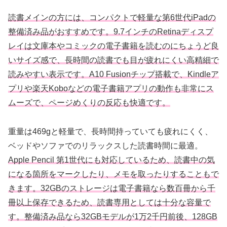
読書メインの方には、コンパクトで軽量な第6世代iPadの
整備済み品がおすすめです。9.7インチのRetinaディスプ
レイは文庫本やコミックの電子書籍を読むのにちょうど良
いサイズ感で、長時間の読書でも目が疲れにくい高精細で
読みやすい表示です。A10 Fusionチップ搭載で、Kindleア
プリや楽天Koboなどの電子書籍アプリの動作も非常にス
ムーズで、ページめくりの反応も快適です。
重量は469gと軽量で、長時間持っていても疲れにくく、
ベッドやソファでのリラックスした読書時間に最適。
Apple Pencil 第1世代にも対応しているため、読書中の気
になる箇所をマークしたり、メモを取ったりすることもで
きます。32GBのストレージは電子書籍なら数百冊から千
冊以上保存できるため、読書専用としては十分な容量で
す。整備済み品なら32GBモデルが1万2千円前後、128GB